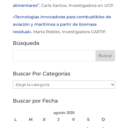
alimentares”
. Carla Santos. Investigadora en UCP.
«Tecnologías innovadoras para combustibles de
aviación y marítimos a partir de biomasa
residual».
Marta Robles. Investigadora CARTIF.
Búsqueda
Buscar Por Categorías
Buscar
Por
Categorías
Buscar por Fecha
agosto 2026
L
M
X
J
V
S
D