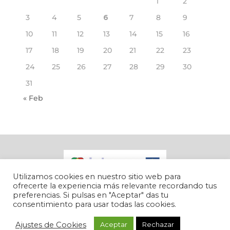
1
2
3
4
5
6
7
8
9
10
11
12
13
14
15
16
17
18
19
20
21
22
23
24
25
26
27
28
29
30
31
« Feb
Utilizamos cookies en nuestro sitio web para
ofrecerte la experiencia más relevante recordando tus
preferencias. Si pulsas en "Aceptar" das tu
consentimiento para usar todas las cookies.
Inbec © 2022 |
Política de Cookies
|
Aviso Legal
|
Accesibilidad
Ajustes de Cookies
Aceptar
Rechazar
|
Lucha contra el fraude
| Diseñado por
CGB