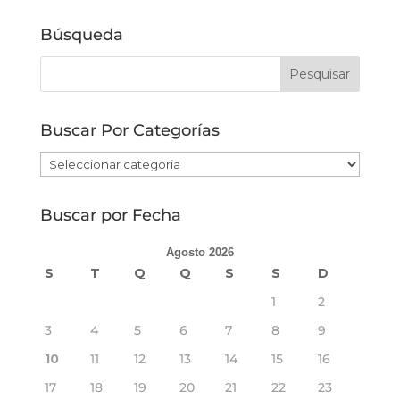
Búsqueda
Buscar Por Categorías
Buscar
Por
Categorías
Buscar por Fecha
Agosto 2026
S
T
Q
Q
S
S
D
1
2
3
4
5
6
7
8
9
10
11
12
13
14
15
16
17
18
19
20
21
22
23