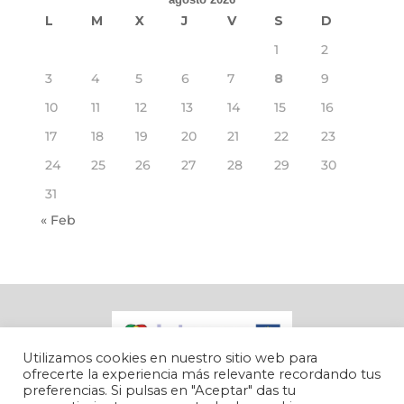
L
M
X
J
V
S
D
1
2
3
4
5
6
7
8
9
10
11
12
13
14
15
16
17
18
19
20
21
22
23
24
25
26
27
28
29
30
31
« Feb
Utilizamos cookies en nuestro sitio web para
ofrecerte la experiencia más relevante recordando tus
preferencias. Si pulsas en "Aceptar" das tu