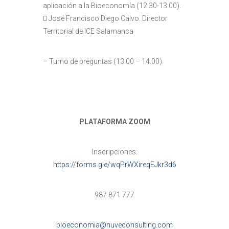
aplicación a la Bioeconomía (12:30-13:00).
 José Francisco Diego Calvo. Director
Territorial de ICE Salamanca
– Turno de preguntas (13:00 – 14.00).
PLATAFORMA ZOOM
Inscripciones:
https://forms.gle/wqPrWXireqEJkr3d6
987 871 777
bioeconomia@nuveconsulting.com