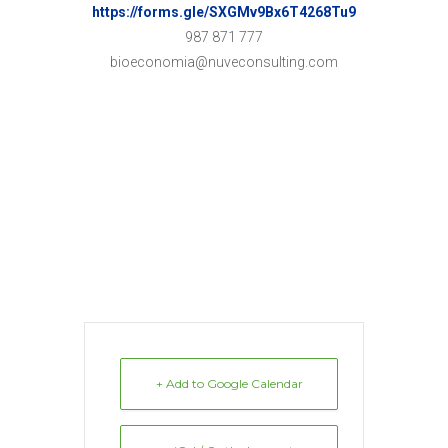
https://forms.gle/SXGMv9Bx6T4268Tu9
987 871 777
bioeconomia@nuveconsulting.com
+ Add to Google Calendar