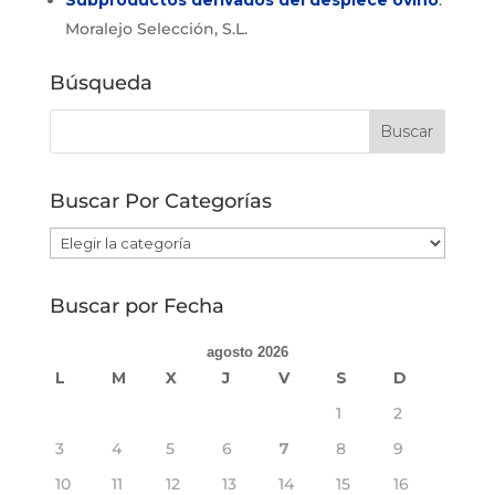
Subproductos derivados del despiece ovino
.
Moralejo Selección, S.L.
Búsqueda
Buscar Por Categorías
Buscar
Por
Categorías
Buscar por Fecha
agosto 2026
L
M
X
J
V
S
D
1
2
3
4
5
6
7
8
9
10
11
12
13
14
15
16