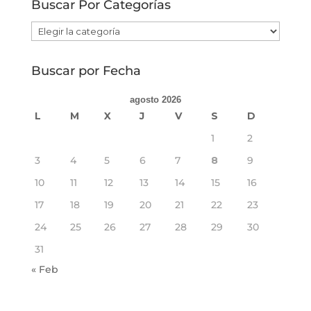
Buscar Por Categorías
Buscar
Por
Categorías
Buscar por Fecha
agosto 2026
L
M
X
J
V
S
D
1
2
3
4
5
6
7
8
9
10
11
12
13
14
15
16
17
18
19
20
21
22
23
24
25
26
27
28
29
30
31
« Feb