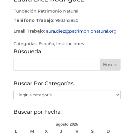
Fundación Patrimonio Natural
Teléfono Trabajo
:
983345850
Email Trabajo
:
aura.diez@patrimonionatural.org
Categorías:
España
,
Instituciones
Búsqueda
Buscar Por Categorías
Buscar
Por
Categorías
Buscar por Fecha
agosto 2026
L
M
X
J
V
S
D