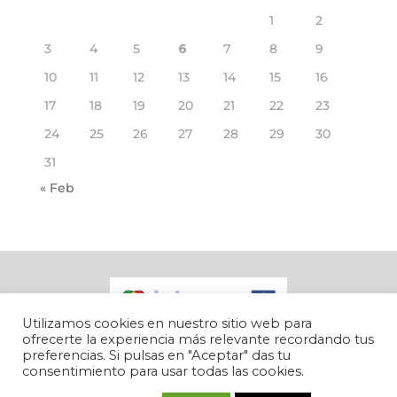
1
2
3
4
5
6
7
8
9
10
11
12
13
14
15
16
17
18
19
20
21
22
23
24
25
26
27
28
29
30
31
« Feb
Utilizamos cookies en nuestro sitio web para
ofrecerte la experiencia más relevante recordando tus
preferencias. Si pulsas en "Aceptar" das tu
consentimiento para usar todas las cookies.
Inbec © 2022 |
Política de Cookies
|
Aviso Legal
|
Accesibilidad