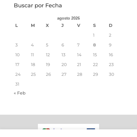
Categorías
Buscar por Fecha
agosto 2026
L
M
X
J
V
S
D
1
2
3
4
5
6
7
8
9
10
11
12
13
14
15
16
17
18
19
20
21
22
23
24
25
26
27
28
29
30
31
« Feb