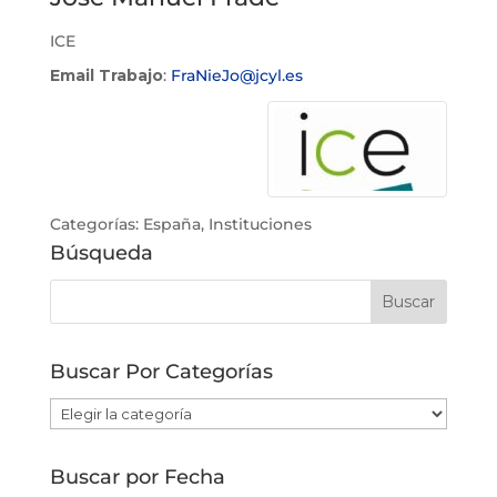
ICE
Email Trabajo
:
FraNieJo@jcyl.es
Categorías:
España
,
Instituciones
Búsqueda
Buscar Por Categorías
Buscar
Por
Categorías
Buscar por Fecha