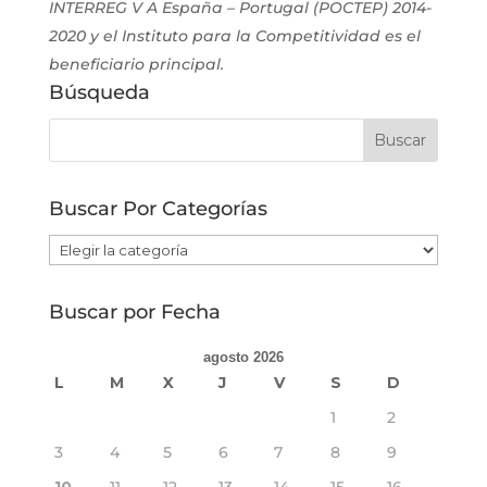
INTERREG V A España – Portugal (POCTEP) 2014-
2020 y el Instituto para la Competitividad es el
beneficiario principal.
Búsqueda
Buscar Por Categorías
Buscar
Por
Categorías
Buscar por Fecha
agosto 2026
L
M
X
J
V
S
D
1
2
3
4
5
6
7
8
9