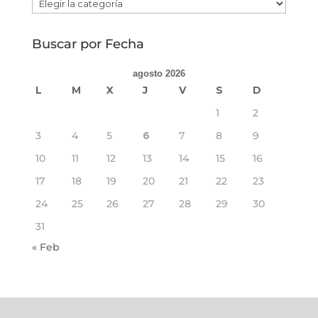
Buscar
Por
Categorías
Buscar por Fecha
agosto 2026
L
M
X
J
V
S
D
1
2
3
4
5
6
7
8
9
10
11
12
13
14
15
16
17
18
19
20
21
22
23
24
25
26
27
28
29
30
31
« Feb